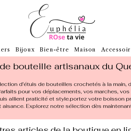
iers
Bijoux
Bien-être
Maison
Accessoir
 de bouteille artisanaux du Q
ection d'étuis de bouteilles crochetés à la main,
 Parfaits pour vos déplacements, vos marches, vo
uis allient praticité et style.portez votre boisson
t aisance. Explorez notre sélection dès maintenant
res articles de la boutique en li