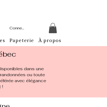
Connexion
es
Papeterie
À propos
uébec
 disponibles dans une
s randonnées ou toute
 préférée avec élégance
 !
gne