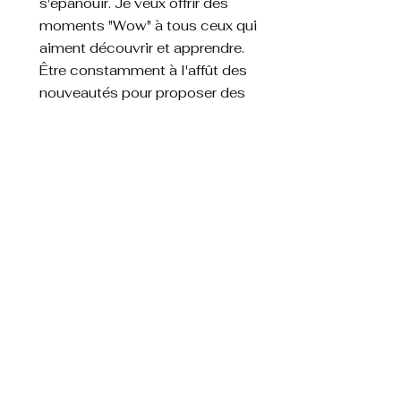
s'épanouir. Je veux offrir des
moments "Wow" à tous ceux qui
aiment découvrir et apprendre.
Être constamment à l'affût des
nouveautés pour proposer des
expériences uniques.
Ensemble, redéfinissons ce que
signifie vivre pleinement sa
passion!
Contactez moi
Mention légal
Politique de confidentialité
Politique de cookies
Formulaire de réclamation