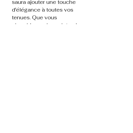
saura ajouter une touche
d'élégance à toutes vos
tenues. Que vous
cherchiez un bracelet qui
combine la beauté et les
bienfaits des pierres
naturelles, ou que vous
cherchiez le cadeau parfait
pour un être cher, le
bracelet lotus 1-1 est le
choix idéal. Ajoutez cet
accessoire intemporel à
votre collection de bijoux
ou offrez-le à quelqu'un de
spécial pour lui montrer à
quel point vous vous
souciez de son bien-être.