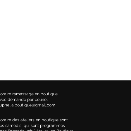
oraire ramassage en boutique
vec demande par couriel.
uphelia.boutique@gmail.com
oraire des ateliers en boutique sont
es samedis qui sont programmés