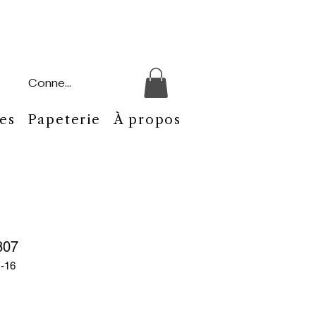
Connexion
es
Papeterie
À propos
807
-16
x