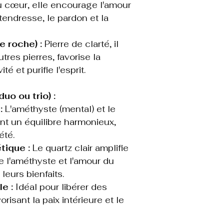
u cœur, elle encourage l'amour
 tendresse, le pardon et la
e roche) :
Pierre de clarté, il
tres pierres, favorise la
té et purifie l'esprit.
uo ou trio) :
:
L'améthyste (mental) et le
nt un équilibre harmonieux,
été.
ique :
Le quartz clair amplifie
e l'améthyste et l'amour du
leurs bienfaits.
e :
Idéal pour libérer des
risant la paix intérieure et le