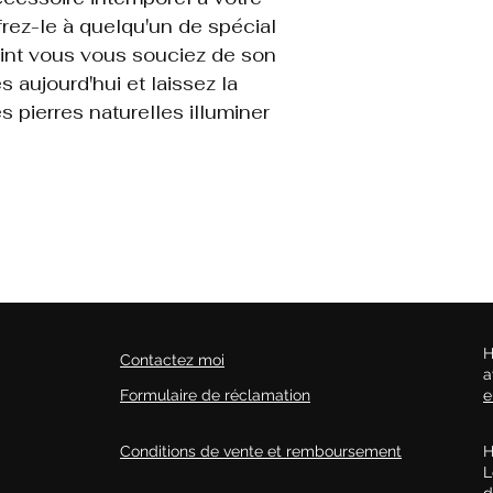
frez-le à quelqu'un de spécial
oint vous vous souciez de son
aujourd'hui et laissez la
 pierres naturelles illuminer
H
Contactez moi
a
Formulaire de réclamation
e
Conditions de vente et remboursement
H
L