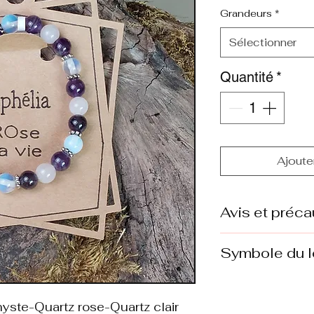
Grandeurs
*
Sélectionner
Quantité
*
Ajouter
Avis et préca
Attention
Symbole du l
La lithothérapie e
naturelles sont
La fleur de lotus
pratiques de bien
pureté, de résilien
te-Quartz rose-Quartz clair
comme une médec