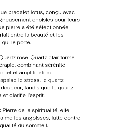
émergeant immacu
Centrale dans le
Voici des points c
ue bracelet lotus, conçu avec
elle représente l
Pas de fondemen
oigneusement choisies pour leurs
divine et l'élévat
aucune preuve 
e pierre a été sélectionnée
la matière.
émettent des é
fait entre la beauté et les
des maladies.
 qui le porte.
Significations p
Complément, pa
peuvent être u
Pureté et Éveil :
Quartz rose-Quartz clair forme
accompagnemen
de la persévéranc
hérapie, combinant sérénité
elles ne doive
transformation spi
nnel et amplification
diagnostic ou 
paise le stress, le quartz
Risque de dériv
Résilience : Elle 
a douceur, tandis que le quartz
conventionnels
prospérer malgré 
et clarifie l'esprit.
provoquer des 
s'élevant au-dess
Effet placebo 
sont souvent a
:
Pierre de la spiritualité, elle
Renaissance : As
à un effet de re
 calme les angoisses, lutte contre
de la mort et de l
 qualité du sommeil.