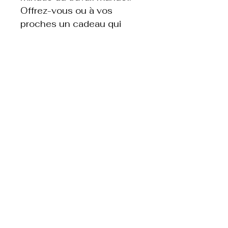
Offrez-vous ou à vos
proches un cadeau qui
valorise le savoir-faire
traditionnel dans un style
contemporain.
Contactez moi
Mention légal
Politique de confidentialité
Politique de cookies
Formulaire de réclamation
Mesure de sécurité
Conditions de vente et remboursement